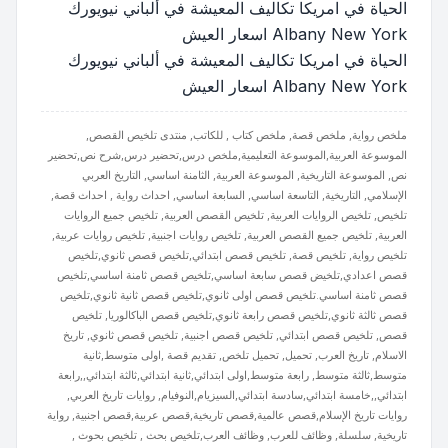
الحياة في امريكا تكاليف المعيشة في ألباني نيويورك
Albany New York اسعار العيش
الحياة في امريكا تكاليف المعيشة في ألباني نيويورك
Albany New York اسعار العيش
ملخص رواية, ملخص قصة, ملخص كتاب , للكاتب, منتدى تلخيص القصص,
الموسوعة العربية,الموسوعة التعليمية,ملخص درس,تحضير درس,شرح نص,تحضير
نص, الموسوعة التاريخية, الموسوعة العربية, الثامنة اساسي, التاريخ العربي
الإسلامي, التاريخية, التاسعة اساسي, السابعة اساسي, احداث رواية , احداث قصة,
تلخيص, تلخيص الروايات العربية, تلخيص القصص العربية, تلخيص جميع الروايات
العربية, تلخيص جميع القصص العربية, تلخيص روايات اجنبية, تلخيص روايات عربية,
تلخيص رواية, تلخيص قصة, تلخيص قصص ابتدائي,تلخيص قصص ثانوي,تلخيص
قصص اعدادي,تلخيض قصص سابعة اساسي,تلخيص قصص ثامنة اساسي,تلخيص
قصص ثامنة اساسي.تلخيص قصص اولى ثانوي,تلخيص قصص ثانية ثانوي,تلخيص
قصص ثالثة ثانوي,تلخيص قصص رابعة ثانوي,تلخيص قصص الباكالوريا, تلخيص
قصص, تلخيص قصص ابتدائي, تلخيص قصص اجنبية, تلخيص قصص ثانوي, تاريخ
الاسلام, تاريخ العرب, تحميل, تحميل تلخص, تقديم قصة ,اولى متوسط,ثانية
متوسط,ثالثة متوسط, رابعة متوسط,اولى ابتدائي,ثانية ابتدائي,ثالثة ابتدائي,,رابعة
ابتدائي,,خامسة ابتدائي,سادسة ابتدائي,السيزيام,النوفيام, روايات تاريخ العربي,
روايات تاريخ الإسلام,قصص عالمية,قصص تاريخية,قصص عربية,قصص اجنبية, رواية
تاريخية, سلسلة, وظائف للعرب, وظائف العرب,تلخيص بحث , تلخيص بحوث ,