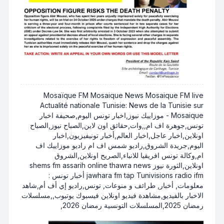
Mosaïque FM Mosaique News Mosaique FM live
Actualité nationale Tunisie: News de la Tunisie sur
Mosaique - موزاييك نيوز,اخبار تونس اليوم,صحيفة اخبار
تونس,جوهرة اف ام,,وات,حقائق اون لاين,الصباح نيوز,الصباح
اونلاين,اخبار عاجل,اخبار العالم,أخبار تونيفيزيون,اخبار
اليوم,جريدة الشروق,راديو شمس اف ام راديو موزاييك اف
ام,وكالة تونس افريقيا للانباء,الصريح اونلاين,الشروق
اونلاين,الثورة نيوز shems fm assarih online thawra news
jawhara fm tap Tunivisions radio ifm أخبار تونس :
معلومات, أخبار, طرائف و منوعات, تونس,راديو إي أف أم,شاهد
الاخبار بالفيديو,مشاهدة فيديو اونلاين فيسبوك يوتيوب,,مسلسلات
رمضان 2025,المسلسلات التونسية رمضان 2026,