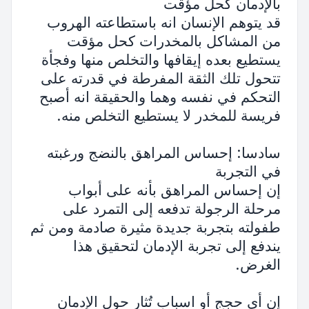
بالإدمان كحل مؤقت
قد يتوهم الإنسان انه باستطاعته الهروب
من المشاكل بالمخدرات كحل مؤقت
يستطيع بعده إيقافها والتخلص منها وفجأة
تتحول تلك الثقة المفرطة في قدرته على
التحكم في نفسه وهما والحقيقة انه أصبح
فريسة للمخدر لا يستطيع التخلص منه.
سادسا: إحساس المراهق بالنضج ورغبته
في التجربة
إن إحساس المراهق بأنه على أبواب
مرحلة الرجولة تدفعه إلى التمرد على
طفولته بتجربة جديدة مثيرة صادمة ومن ثم
يندفع إلى تجربة الإدمان لتحقيق هذا
الغرض.
إن أي حجج أو اسباب تُثار حول الإدمان