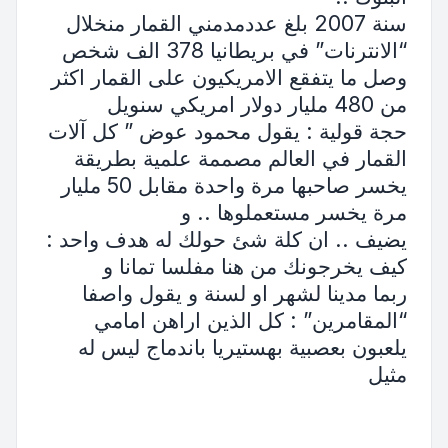
سنة 2007 بلغ عددمدمني القمار منخلال
“الانترنات” في بريطانيا 378 الف شخص
وصل ما يتفقع الامريكيون على القمار اكثر
من 480 مليار دولار امريكي سنويل
حجة قولية : يقول محمود عوض ” كل آلات
القمار في العالم مصممة علمية بطريقة
يخسر صاحبها مرة واحدة مقابل 50 مليار
مرة يخسر مستعملوها .. و
يضيف .. ان كلة شئ حولك له هدف واحد :
كيف يخرجونك من هنا مفلسا تمانا و
ربما مدينا لشهر او لسنة و يقول واصفا
“المقامرين” : كل الذين اراهن امامي
يلعبون بعصبية بهستيريا باندماج ليس له
مثيل