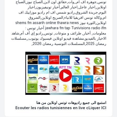
تونس,جوهرة اف ام,,وات,حقائق اون لاين,الصباح نيوز,الصباح
اونلاين,اخبار عاجل,اخبار العالم,أخبار تونيفيزيون,اخبار
اليوم,جريدة الشروق,راديو شمس اف ام راديو موزاييك اف
ام,وكالة تونس افريقيا للانباء,الصريح اونلاين,الشروق
اونلاين,الثورة نيوز shems fm assarih online thawra news
jawhara fm tap Tunivisions radio ifm أخبار تونس :
معلومات, أخبار, طرائف و منوعات, تونس,راديو إي أف أم,شاهد
الاخبار بالفيديو,مشاهدة فيديو اونلاين فيسبوك يوتيوب,,مسلسلات
رمضان 2025,المسلسلات التونسية رمضان 2026,
استمع الى جميع راديوهات تونس اونلاين
من هنا
Ecouter les radios tunisiennes en live
cLiquer ICI