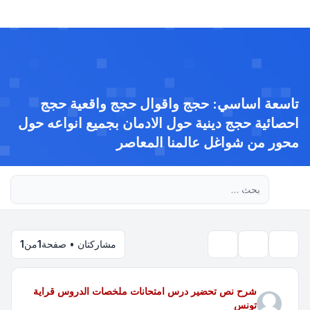
تاسعة اساسي: حجج واقوال حجج واقعية حجج
احصائية حجج دينية حول الادمان بجميع انواعه حول
محور من شواغل عالمنا المعاصر
بحث متقدم
مشاركتان • صفحة
1
من
1
بحث
أدوات الموضوع
شرح نص تحضير درس امتحانات ملخصات الدروس قراية
تونس