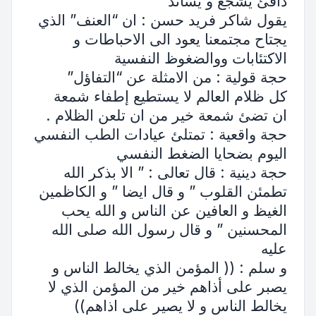
دافئ يشجع و يساند “
يقول شاكر فريد حسن : ان “العنف” الذي
يجتاح مجتمعنا يعود الى الاحباطات و
الاكتئابات ووالضغوظ النفسية
حجة قولية : من الامثلة عن “التفاؤل”
كل ظلام العالم لا يستطيع إطفاء شمعة
ان تضئ شمعة خير من ان تلعن الظلام .
حجة واقعية : تمتلئ عيادات الطب النفسي
اليوم بضحايا الضغط النفسي
حجة دينية : قال تعالى : ” الا بذكر الله
تطمئن القلوب ” و قال ايضا ” و الكاظمين
الغيظ و العافين عن الناس و الله يحب
المحسنين ” و قال رسول الله صلى الله
عليه
و سلم : (( المؤمن الذي يخالط الناس و
يصبر على أذاهم خير من المؤمن الذي لا
يخالط الناس و لا يصير على اذاهم))