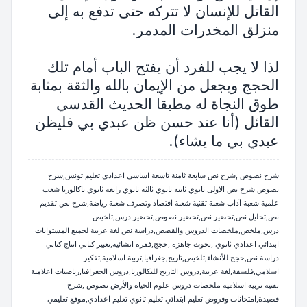
القاتل للإنسان لا تتركه حتى تدفع به إلى
منزلق المخدرات المدمر.
لذا لا يجب للفرد أن يفتح الباب أمام تلك
الحجج ويجعل من الإيمان بالله والثقة بمثابة
طوق النجاة له مطبقا الحديث القدسي
القائل (أنا عند حسن ظن عبدي بي فليظن
عبدي بي ما يشاء).
شرح نصوص ,شرح نص سابعة ثامنة تاسعة اساسي اعدادي تعليم تونس,شرح
نصوص شرح نص الاولى ثانوي ثانية ثانوي ثالثة ثانوي رابعة ثانوي باكالوريا شعب
علمية شعبة آداب شعبة تقنية شعبة اقتصاد وتصرف شعبة رياضة,شرح نص تقديم
نص,تحليل نص,تحضير نص,تحضير نصوص,تحضير درس,تلخيص
درس,ملخص,ملخصات الدروس والقصص,دراسة نص لغة عربية لجميع المستوايات
ابتدائي اعدادي ثانوي ,بحوث جاهزة ,حجج,فقرة انشائية,تعبير كتابي انتاج كتابي
دراسة نص,حجج للأنشاء,تلخيص,تاريح,جغرافيا,تربية اسلامية,تفكير
اسلامي,فلسفة,لغة عربية,دروس التاريخ للبكالوريا,دروس الجغرافيا,رياضيات اعلامية
تقنية تربية اسلامية ملخصات دروس علوم الحياة والأرض نصوص ,شرح
قصيدة,امتحانات وفروض تعليم ابتدائي تعليم ثانوي تعليم اعدادي,موقع تعليمي