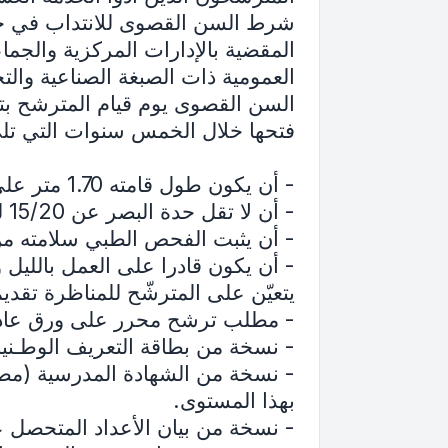
شرط السن القصوى للانتداب في حدو
المقضية بالإدارات المركزية والجم
العمومية ذات الصبغة الصناعية والت
السن القصوى يوم قيام المترشح بت
فتحها خلال الخمس سنوات التي تلي
- أن يكون طول قامته 1.70 متر على الأقل بالنسبة للذكور و 1.65 متر على الأقل بالنسبة للفتيات.
- أن لا تقل حدة البصر عن 15/20 للعينين قبل إصلاح النظر بالنظارات.
- أن يثبت الفحص الطبي سلامته م
- أن يكون قادرا على العمل بالليل و
يتعيّن على المترشّح للمناظرة تقديم 
- مطلب ترشح محرر على ورق عادي بإ
- نسخة من بطاقة التعريف الوطـنية
- نسخة من الشهادة المدرسية (مصادق
بهذا المستوى.
- نسخة من بيان الأعداد المتحصل علي