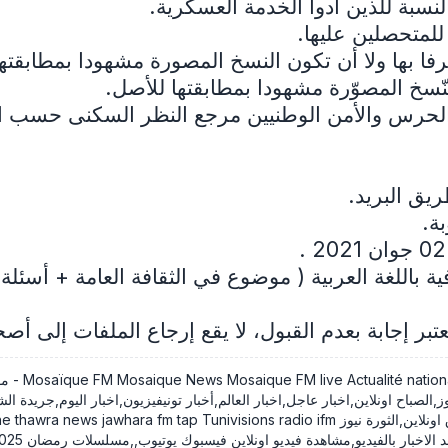
سبة للذين أدوا الخدمة العسكرية.
لمتحصلين عليها.
فا بها ولا أن تكون النسخ المصورة مشهودا بمطابقته
لنّسخ المصوّرة مشهودا بمطابقتها للأصل.
الحرس والأمن الوطنيين مرجع النظر السكنى حسب الع
يق البريد.
ة.
تبر إجابة بعدم القبول، لا يقع إرجاع الملفات إلى أصحا
 sur Mosaique
الصباح اونلاين,اخبار عاجل,اخبار العالم,أخبار تونيفيزيون,اخبار اليوم,جريدة
يو,مشاهدة فيديو اونلاين فيسبوك يوتيوب,,مسلسلات رمضان 2025,المسلسلات التونسية رمضان 2026,