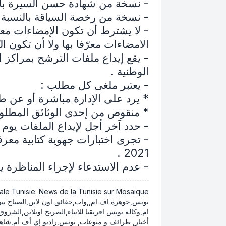
- نسخة من شهادة حسن السيرة بالن
- نسخة من رخصة السياقة بالنسبة ل
- لا يشترط أن تكون الإمضاءات معر
الامضاءات معرّفا بها ولا أن تكون ا
- يقع إيداع ملفات الترشح بمراكز 
الوطنية .
- يعتبر ملغى كل مطلب :
* يرد على الإدارة مباشرة أو عن طر
* منقوص من إحدى الوثائق المطلوب
- حدد آخر أجل لإيداع الملفات يوم 02 جوان 2021 .
2021 .
- عدم الاستدعاء لإجراء المناظرة يع
تونس,جوهرة اف ام,,وات,حقائق اون لاين,الصباح نيوز,
أخبار, طرائف و منوعات, تونس,راديو إي أف أم,شاهد الاخبار بالفيد