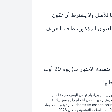
ا للأصل ولا يشترط أن تكون
نوان المذكور ببطاقة التعريف
- تجرى اختبارات جهوية كتابية معرفية باللغة العربية ( موضوع في الثقافة العامة + أسئلة متعددة الاختيارات) يوم 29 أوت
بها.
Mosaïque FM Mosaique News Mosaique FM live Actualité nationale Tunisie: News de la Tunisie - موزاييك نيوز,اخبار تونس اليوم,صحيفة اخبار
 الشروق,راديو شمس اف ام راديو موزاييك اف
ام,وكالة تونس افريقيا للانباء,الصريح اونلاين,الشروق اونلاين,الثورة نيوز shems fm assarih online thawra news jawhara fm tap Tunivisions radio ifm أخبار تونس : معلومات,