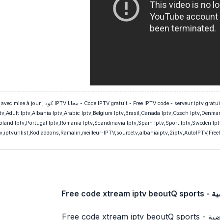
IPTV gratuit - Free IPTV code iptv gratuit bein sport
v,Adult Iptv,Albania Iptv,Arabic Iptv,Belgium Iptv,Brasil,Canada Iptv,Czech Iptv,Denmark
oland Iptv,Portugal Iptv,Romania Iptv,Scandinavia Iptv,Spain Iptv,Sport Iptv,Sweden Ipt
tv,iptvurllist,Kodiaddons,Ramalin,meilleur-IPTV,sourcetv,albaniaiptv,2iptv,AutoIPTV,FreeI
Free cod
Free code 