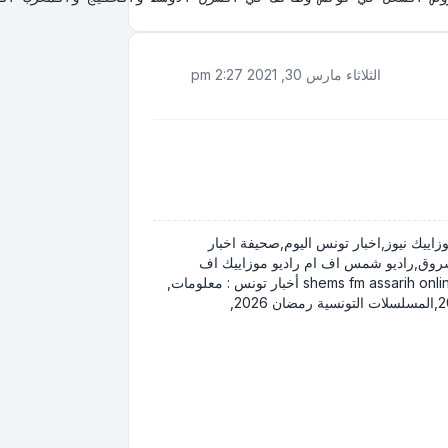
الثلاثاء مارس 30, 2021 2:27 pm
Mosaïque FM Mosaique News Mosaique FM live Actualité nationale Tunisie: News de la Tunisie - موزاييك نيوز,اخبار تونس اليوم,صحيفة اخبار
 الشروق,راديو شمس اف ام راديو موزاييك اف
ام,وكالة تونس افريقيا للانباء,الصريح اونلاين,الشروق اونلاين,الثورة نيوز shems fm assarih online thawra news jawhara fm tap Tunivisions radio ifm أخبار تونس : معلومات,