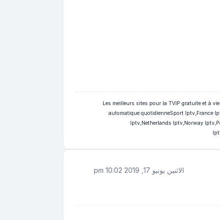
Code IPTV gratuit - Free IPTV code - serveur iptv gratuit Code  - مجانا IPTV كود , Les meilleurs sites pour la TVIP gratuite et à vie avec mise à jour
automatique quotidienneSport Iptv,France Ipt
Iptv,Netherlands Iptv,Norway Iptv,P
Ip
الاثنين يونيو 17, 2019 10:02 pm