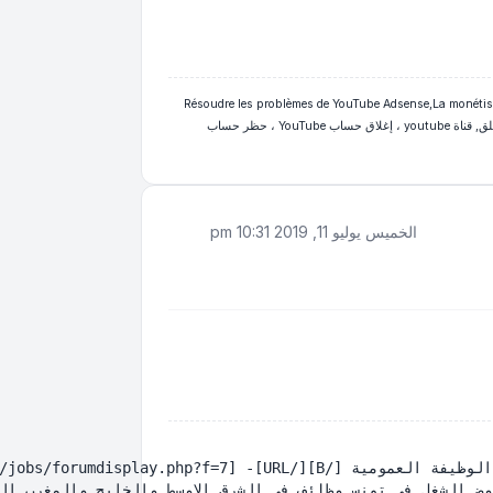
Résoudre les problèmes de YouTube Adsense,La monétis
"Monétisation" a été désactivé.,, حل مشاكل يوتيوب أدسنس,تعطيل علامة تبويب تحقيق الدخل,تم تعطيل علامة التبويب "تحقيق الدخل" ,علامة تحقيق الربح,تعطيل,غلق, قناة youtube ، إغلاق حساب YouTube ، حظر حساب
الخميس يوليو 11, 2019 10:31 pm