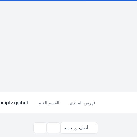
فهرس المنتدى
القسم العام
r iptv gratuit
أضف رد جديد
بحث
أدوات الموضوع