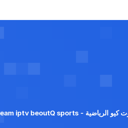
Free code xtream iptv beoutQ