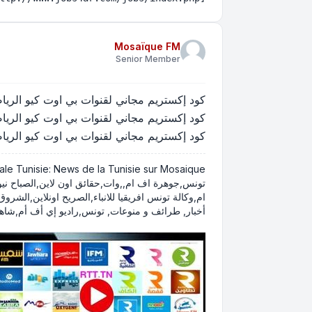
Mosaïque FM
Senior Member
كود إكستريم مجاني لقنوات بي اوت كيو الرياضية - xtream iptv beoutQ sports
كود إكستريم مجاني لقنوات بي اوت كيو الرياضية - xtream iptv beoutQ sports
كود إكستريم مجاني لقنوات بي اوت كيو الرياضية - xtream iptv beoutQ sports
تونس,جوهرة اف ام,,وات,حقائق اون لاين,الصباح نيوز,
أخبار, طرائف و منوعات, تونس,راديو إي أف أم,شاهد الاخبار بالفيد