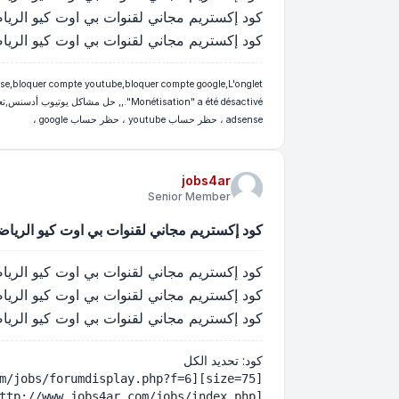
كود إكستريم مجاني لقنوات بي اوت كيو الرياضية - xtream iptv beoutQ sports
كود إكستريم مجاني لقنوات بي اوت كيو الرياضية - xtream iptv beoutQ sports
se,bloquer compte youtube,bloquer compte google,L'onglet
adsense ، حظر حساب youtube ، حظر حساب google ،
jobs4ar
Senior Member
كود إكستريم مجاني لقنوات بي اوت كيو الرياضية - e xtream iptv beoutQ sports
كود إكستريم مجاني لقنوات بي اوت كيو الرياضية - xtream iptv beoutQ sports
كود إكستريم مجاني لقنوات بي اوت كيو الرياضية - xtream iptv beoutQ sports
كود إكستريم مجاني لقنوات بي اوت كيو الرياضية - xtream iptv beoutQ sports
كود:
تحديد الكل
[url=http://www.jobs4ar.com/jobs/index.php][size=75][B]Emploi et offres d'emploi en France عروض الشغل في تونس وظائف في الشرق الاوسط والخليج والمغرب العربي 2016, 2017 5edma tayara, agence nationale pour l'emploi et le travail, agent, aneti, concours, annonce concours annonce emploi tunisie, annonces de presse, annonces tayara, arabe jobs tayara, atct, مناظرة, الوكالة التونسية للتعاون الفني, chauffeur, concours tayara, concours tunisie, concours.tn, انتداب مناظرة مناظرات نتائج مناظرات انتدابات الوظيفة العمومية - el5edma, elkhedma emploi avec salaire élevé, offres d'emploi et , offres d'emplois offres emploi presse tunisie, ouvrier, recrutement, tayara tunisie travail emploi 5edma tayara, tunisie compétences, tunisie jobs, tunisie recrutement tunisie tayara tunisie travail recrutement emploi, عروض الشغل اليوم , عروض الشغل بجريدة لابراس عروض الشغل في تونس, عروض الشغل عروض الشغل في جريدة الشروق, vendeurs, wadhifa tayra, وظائف, وظائف للعرب, وظائف في تونس, وظيفة[/B][/size][/URL]