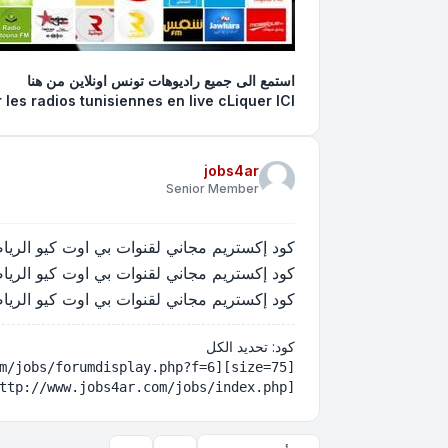
استمع الى جميع راديوهات تونس اونلاين
من هنا
 les radios tunisiennes en live
cLiquer ICI
jobs4ar
Senior Member
كود إكستريم مجاني لقنوات بي اوت كيو الرياضية - xtream iptv beoutQ sports
كود إكستريم مجاني لقنوات بي اوت كيو الرياضية - xtream iptv beoutQ sports
كود إكستريم مجاني لقنوات بي اوت كيو الرياضية - xtream iptv beoutQ sports
كود:
تحديد الكل
[url=http://www.jobs4ar.com/jobs/index.php][size=75][B]Emploi et offres d'emploi en France عروض الشغل في تونس وظائف في الشرق الاوسط والخليج والمغرب العربي 2016, 2017 5edma tayara, agence nationale pour l'emploi et le travail, agent, aneti, concours, annonce concours annonce emploi tunisie, annonces de presse, annonces tayara, arabe jobs tayara, atct, مناظرة, الوكالة التونسية للتعاون الفني, chauffeur, concours tayara, concours tunisie, concours.tn, انتداب مناظرة مناظرات نتائج مناظرات انتدابات الوظيفة العمومية - el5edma, elkhedma emploi avec salaire élevé, offres d'emploi et , offres d'emplois offres emploi presse tunisie, ouvrier, recrutement, tayara tunisie travail emploi 5edma tayara, tunisie compétences, tunisie jobs, tunisie recrutement tunisie tayara tunisie travail recrutement emploi, عروض الشغل اليوم , عروض الشغل بجريدة لابراس عروض الشغل في تونس, عروض الشغل عروض الشغل في جريدة الشروق, vendeurs, wadhifa tayra, وظائف, وظائف للعرب, وظائف في تونس, وظيفة[/B][/size][/URL]