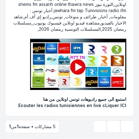
اونلاين,الثورة نيوز shems fm assarih online thawra news
jawhara fm tap Tunivisions radio ifm أخبار تونس :
معلومات, أخبار, طرائف و منوعات, تونس,راديو إي أف أم,شاهد
الاخبار بالفيديو,مشاهدة فيديو اونلاين فيسبوك يوتيوب,,مسلسلات
رمضان 2025,المسلسلات التونسية رمضان 2026,
استمع الى جميع راديوهات تونس اونلاين
من هنا
Ecouter les radios tunisiennes en live
cLiquer ICI
5 مشاركات • صفحة
1
من
1
أدوات الموضوع
خيارات العرض والترتيب