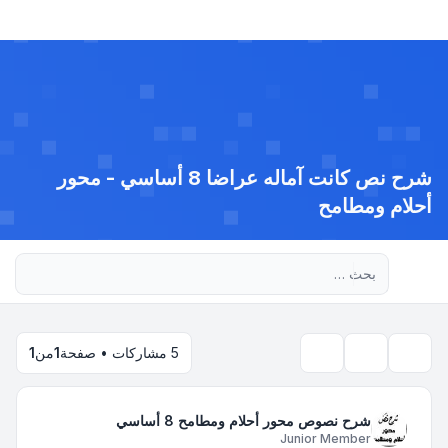
شرح نص كانت آماله عراضا 8 أساسي - محور
أحلام ومطامح
بحث متقدم
5 مشاركات • صفحة
1
من
1
بحث
أدوات الموضوع
شرح نصوص محور أحلام ومطامح 8 أساسي
Junior Member