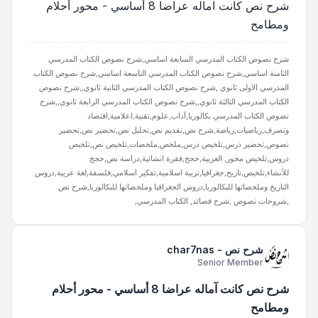
شرح نص كانت آماله عراضا 8 أساسي - محور أحلام
ومطامح
شرح نصوص الكتاب المدرسي السابعة اساسي,شرح نصوص الكتاب المدرسي
الثامنة اساسي,شرح نصوص الكتاب المدرسي التاسعة اساسي,شرح نصوص الكتاب
المدرسي الاولى ثانوي ,شرح نصوص الكتاب المدرسي الثانية ثانوي,,شرح نصوص
الكتاب المدرسي الثالثة ثانوي,,شرح نصوص الكتاب المدرسي الرابعة ثانوي,,شرح
نصوص الكتاب المدرسي بكالوريا,آداب,علوم,تقنية,اعلامية,اقتصاد
وتصرف,رياضيات,رياضة,شرح نص,تقديم نص,تحليل نص,تحضير نص,تحضير
نصوص,تحضير درس,تلخيص درس,ملخص,ملخصات,تلخيص نص,تلخيص
دروس,تلخيص محور, العربية,حجج,فقرة انشائية,دراسة نص,حجج
للأنشاء,تلخيص,تاريح,جغرافيا,تربية اسلامية,تفكير اسلامي,فلسفة,لغة عربية,دروس
التاريخ وملخصاتها للبكالوريا,دروس الجغرافيا وملخصاتها للبكالوريا,شرح نص
,شروحات نصوص ,شرح قصائد, الكتاب المدرسي,
شرح نص - char7nas
Senior Member
شرح نص كانت آماله عراضا 8 أساسي - محور أحلام
ومطامح