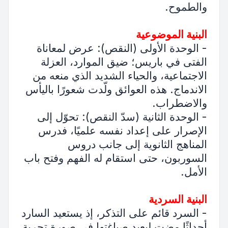
والطموح.
البنية الموضوعية
- الوحدة الأولى (النقص): عرض لمعاناة
الفتى في باريس؛ ضيق الموارد، العزلة
الاجتماعية، والحياء الشديد الذي منعه من
الاندماج. هذه العوائق ولّدت شعورًا باليأس
والاضطراب.
- الوحدة الثانية (سدّ النقص): تحوّل إلى
الإصرار على إعداد نفسه علميًا، فدرس
المناهج الثانوية إلى جانب دروس
السوربون، حتى استقام له الفهم وفتح باب
الأمل.
البنية السردية
- السرد قائم على التذكر، إذ يستعيد السارد
أحداثًا مضت ليعيد صياغتها في صورة تجربة