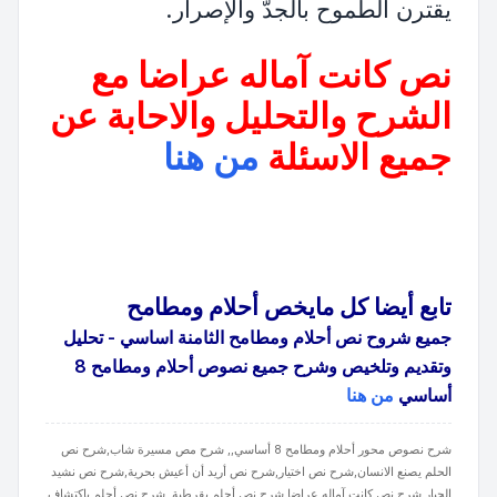
يقترن الطموح بالجدّ والإصرار.
نص كانت آماله عراضا مع
الشرح والتحليل والاحابة عن
جميع الاسئلة
من هنا
تابع أيضا كل مايخص أحلام ومطامح
جميع شروح نص أحلام ومطامح الثامنة اساسي - تحليل
وتقديم وتلخيص وشرح جميع نصوص أحلام ومطامح 8
أساسي
من هنا
شرح نصوص محور أحلام ومطامح 8 أساسي,, شرح مص مسيرة شاب,شرح نص
الحلم يصنع الانسان,شرح نص اختيار,شرح نص أريد أن أعيش بحرية,شرح نص نشيد
الجبار,شرح نص كانت آماله عراضا,شرح نص أحلم بقرطبة, شرح نص أحلم باكتشاف