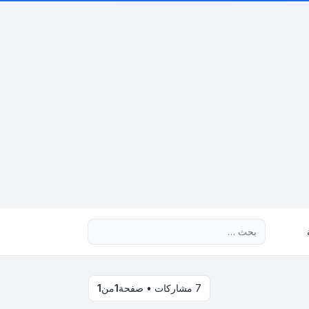
بحث متقدم
7 مشاركات • صفحة
1
من
1