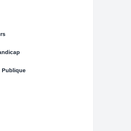
urs
andicap
n Publique