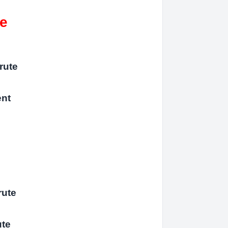
ce
rute
ent
rute
ute