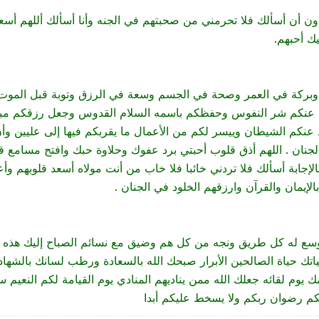
 دون أن أسألك فلا تحرمني من صحبتهم في الجنه وأنا أسألك أللهم أ
يك أحبهم.
دين وبركة في العمر وصحة في الجسم وسعة في الرزق وتوبة قبل المو
لله عنكم شر النفوس وحفظكم باسمه السلام القدوس وجعل رزقكم مب
 عنكم الشيطان وييسر لكم من الأعمال ما يقربكم فيها إلى عليين و
 الجنان . اللهم أذق قلوب أحبتي برد عفوك وحلاوة حبك وافتح مسامع
الإجابة أسألك فلا تردني خائبا فلا خاب من أنت مولاه أسعد قلوبهم وأع
يمان والقرآن وارزقهم الخلود في الجنان .
وسع له كل طريق ونجه من كل هم وضيق مع نسائم الصباح إليك هذه اله
حياتك حياة الصالحين الأبرار صبحك الله بالسعادة ورطب لسانك بالش
وم لقائه جعلك الله ممن يناديهم المنادي يوم القيامة لكم النعيم سر
يكم رضوان ربكم ولا يسخط عليكم أبدا