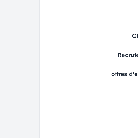
Of
Recrut
offres d'