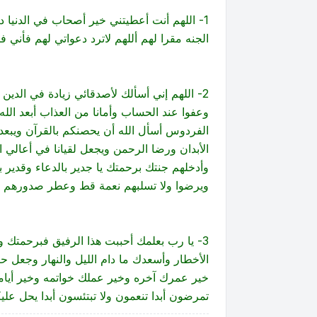
1- اللهم أنت أعطيتني خير أصحاب في الدنيا
الجنه مقرا لهم أللهم لاترد دعواتي لهم فأني ف
2- اللهم إني أسألك لأصدقائي زيادة في ال
وعفوا عند الحساب وأمانا من العذاب أبعد ا
الفردوس أسأل الله أن يحصنكم بالقرآن ويبعد
الأبدان ورضا الرحمن ويجعل لقيانا في أعالي
وأدخلهم جنتك برحمتك يا جدير بالدعاء وقدير ب
ويرضوا ولا تسلبهم نعمة قط وعطر صدورهم بالإ
3- يا رب بعلمك أحببت هذا الرفيق فبرحمتك 
الأخطار وأسعدك ما دام الليل والنهار وجعل 
خير عمرك آخره وخير عملك خواتمه وخير أيامك ي
تمرضون أبدا تنعمون ولا تبتئسون أبدا يحل عل