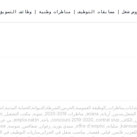
 وطنية | وظائف التسويق | وظائف السكرتارية | وظائف القانون | وظائف فى مصر | وظائف فى السعودية | وظائف فى الكوي
ابات,مناظرات,,الوظيفة العمومية,الحرس,الشرطة,الديوانة,الحماية المدنية,انتد
ل, zaghouan, نابل, وظائف للعرب, قابس, قبلي, قفصة,, مناصب شغل في الجزائر,مباريات التوظ