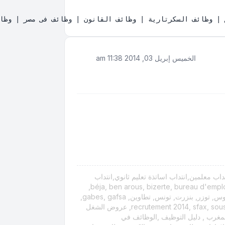
ت | وظائف في الإمارات | وظائف في اليمن | وظائف في ليبيا | وظائف في المغرب | وظائف في لبنان | وظائف في سوريا | 
الخميس إبريل 03, 2014 11:38 am
اب معلمين,انتداب اساتذة تعليم ثانوي,انتداب
اساتذة تعليم عالي,وظائف شاغرة في تونس,عروض الشغل,مدنين, أريانة, ariana, مناظرات 2019-2020, منوبة, مكتب التشغيل, béja, ben arous, bizerte, bureau d'emploi,
المهدية, المنستير, الوسط الغربي, القيروان, القصرين, الكاف, concours 2019-2020, contrat sivp, باجة, emploi.nat.tn, بن عروس, توزر, بنزرت, تونس, تطاوين, gabes, gafsa,
جندوبة, kairouan, mahdia, médenine, monastir, nabeul, سليانة, offre d'emploi, سيدي بوزيد, زغوان, صفاقس, سوسة, recrutement 2014, sfax, sousse, عروض الشغل
يف في المغرب , دليل التوظيف ,الوظائف في