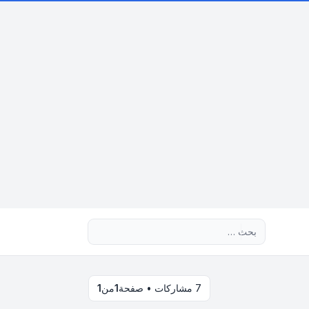
بحث متقدم
7 مشاركات • صفحة
1
من
1