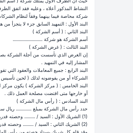
حيث أن الطرف الأول يمتلك شركة ( أسم الش
النشاط المذكور أعلاه ، وعليه فقد اتفق الطرفا
شركة محاصة فيما بينهما وفقاً لنظام الشركات 
البند الأول : التمهيد السابق جزء لا يتجزأ من ه
البند الثاني : ( أسم الشركة )
أسم الشركة هو شركة .........................
البند الثالث : ( غرض الشركة )
إن الغرض الذي تأسست من آجلة الشركة بصفة عا
المشار إليه في التمهيد .
البند الرابع : جميع المعاملات والعقود التي 
الشركاء أو من يفوضونه لذلك ( لحين تأسيس 
البند الخامس : ( مركز الشركة ) يكون مركز الشرك
أو خارجها متى اقتضت مصلحة العمل ذلك .
البند السادس : ( رأس مال الشركة )
حدد رأس مال الشركة بمبلغ ............. ريال 
(1) الشريك الأول : السيد / ......... وحصته قدرها ( ...... ) وتعادل نسبة ... %
(2) الشريك الثاني : السيد / ......... وحصته قدرها ( ...... ) وتعادل نسبة ... %
وقد قام كل شريك بسداد حصته من رأس المال ع