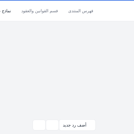
فهرس المنتدى
فسم القوانين والعقود
نماذج ص
أضف رد جديد
بحث
أدوات الموضوع