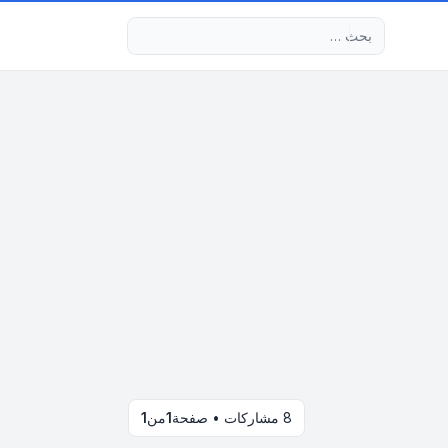
بحث متقدم
8 مشاركات • صفحة
1
من
1