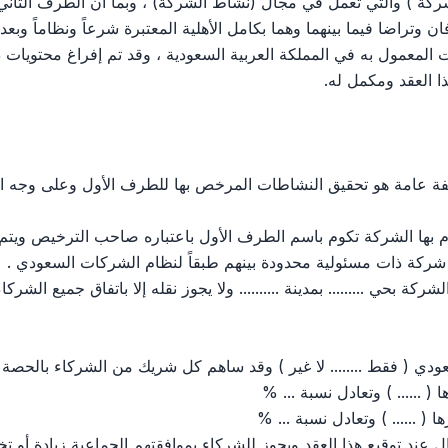
ركة ) والتي تعمل في مجال (نشاط الشركة) ، وبما أن الطرف الثا
ن وتراضا فيما بينهما وهما بكامل الأهلية المعتبرة شرعاً ونظاماً وبعد
المعمول به في المملكة العربية السعودية ، وقد تم إفراغ محتويات ذلك
ذا العقد ومكمل له.
مة هو تحقيق النشاطات المرخص بها للطرف الأول وعلى وجه التحديد في 
تقوم بها الشركة تكوم باسم الطرف الأول باعتباره صاحب الترخيص ويتم 
شركة ذات مسئولية محدودة بينهم طبقاً لنظام الشركات السعودي .
ة بحي ......... بمدينة .......... ولا يجوز نقله إلا باتفاق جميع الشر
سعودي ( فقط ........ لا غير ) وقد ساهم كل شريك من الشركاء بالحصة ال
ند توقيع هذا العقد ويجوز للشركاء بموافقتهم الجماعية زيادة أو ت