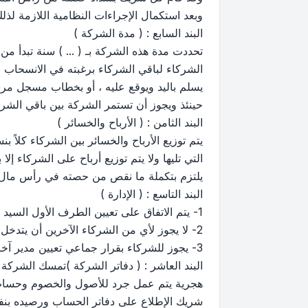
وبعد استكمال الإجراءات النظامية اللازمة لذلك
البند السابع : ( مدة الشركة )
الشركاء لباقي الشركاء برغبته في الانسحاب
يسلم باليد ويوقع عليه ، أو بخطاب مسجل مرس
حينئذ ويجوز أن تستمر الشركة بين باقي الشر
البند الثامن : ( الأرباح والخسائر )
يتم توزيع الأرباح والخسائر بين الشركاء كلاً
التي تليها ولا يتم توزيع أرباح على الشركاء إل
يلتزم بتكملة ما نقص من حصته في رأس مال ا
البند التاسع : ( الإدارة )
1- يتم الاتفاق على تعيين الطرف الأول السيد / .......... كمدير إداري وفني للشركة بمرتب شهري قدره ...... ريال يدفع له نهاية كل شهر هجري .
2- لا يجوز لأي من الشركاء الآخرين أن يتدخل في إدارة الشركة ويجوز لهم النصح والإرشاد فقط .
3- يجوز للشركاء بقرار جماعي تعيين مدير آخر من بين الشركاء أو من خارجهم تحدد اختصاصاته بقرار يصدر منهم جميعاً .
البند العاشر : ( دفاتر الشركة )تمسك الشركة
هجرية يتم عمل جرد للأصول والخصوم وحساب ال
شريك الإطلاع على دفاتر الحساب ورصيده بنف