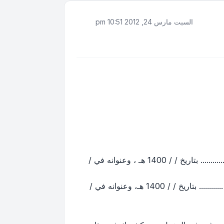
السبت مارس 24, 2012 10:51 pm
الطرف الأول : السيد / ................................... - .......... الجنسية ، بموجب بطاقة أحوال رقم .................. صادرة من ............ بتاريخ / / 1400 هـ ، وعنوانه في /
الطرف الثاني : السيد / ................................... - .......... الجنسية ، بموجب بطاقة أحوال رقم .................. صادرة من ............ بتاريخ / / 1400 هـ، وعنوانه في /