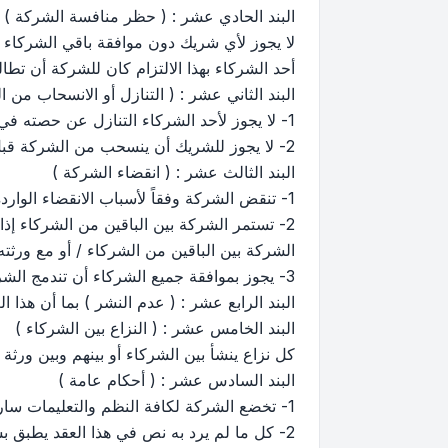
البند الحادي عشر : ( حظر منافسة الشركة )
لا يجوز لأي شريك دون موافقة باقي الشركاء 
أحد الشركاء بهذا الالتزام كان للشركة أن تطا
البند الثاني عشر : ( التنازل أو الانسحاب من 
1- لا يجوز لأحد الشركاء التنازل عن حصته في الشركة للغير إلا بموافقة الشركاء .
2- لا يجوز للشريك أن ينسحب من الشركة قبل انتهاء مدتها إلا بموافقة جميع الشركاء وفقاً لأحكام المادة السابعة من هذا العقد .
البند الثالث عشر : ( انقضاء الشركة )
1- تنقض الشركة وفقاً لأسباب الانقضاء الواردة في المادة ( 15 ) من نظام الشركات وبانقضائها يتم تصفيتها وفقاً لأحكام الباب الحادي عشر من النظام المذكور .
2- تستمر الشركة بين الباقين من الشركاء إذ
الشركة بين الباقين من الشركاء / أو مع ورثته و
3- يجوز بموافقة جميع الشركاء أن تندمج الشركة في شركة أخرى إذا اقتضت مصلحة العمل ذلك .
البند الرابع عشر : ( عدم النشر ) بما أن هذا
البند الخامس عشر : ( النزاع بين الشركاء )
كل نزاع ينشأ بين الشركاء أو بينهم وبين ور
البند السادس عشر : ( أحكام عامة )
1- تخضع الشركة لكافة النظم والتعليمات سارية المفعول بالمملكة .
2- كل ما لم يرد به نص في هذا العقد يطبق بشأنه نظام الشركات الصادر بالمرسوم الملكي الكريم رقم م/6 بتاريخ 22/3/1385هـ وتعديلاته .