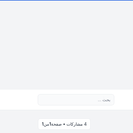
بحث متقدم
4 مشاركات • صفحة
1
من
1