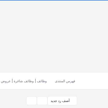
فهرس المنتدى
وظائف | وظائف شاغرة | عروض ال
أضف رد جديد
بحث
أدوات الموضوع