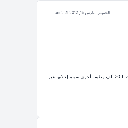
الخميس مارس 15, 2012 2:21 pm
كشف والي الخرطوم عن اعتماد ولايته لـ5 الاف وظيفة حكومية للشباب يبدأ التقديم لها فى شهر أبريل المقبل اضافة لـ20 ألف وظيفة أخرى سيتم إعلانها عبر