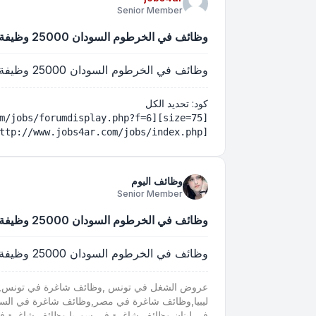
Senior Member
وظائف في الخرطوم السودان 25000 وظيفة للشباب بولاية الخرطوم
وظائف في الخرطوم السودان 25000 وظيفة للشباب بولاية الخرطوم
كود:
تحديد الكل
[url=http://www.jobs4ar.com/jobs/index.php][size=75][B]Emploi et offres d'emploi en France عروض الشغل في تونس وظائف في الشرق الاوسط والخليج والمغرب العربي 2016, 2017 5edma tayara, agence nationale pour l'emploi et le travail, agent, aneti, concours, annonce concours annonce emploi tunisie, annonces de presse, annonces tayara, arabe jobs tayara, atct, مناظرة, الوكالة التونسية للتعاون الفني, chauffeur, concours tayara, concours tunisie, concours.tn, انتداب مناظرة مناظرات نتائج مناظرات انتدابات الوظيفة العمومية - el5edma, elkhedma emploi avec salaire élevé, offres d'emploi et , offres d'emplois offres emploi presse tunisie, ouvrier, recrutement, tayara tunisie travail emploi 5edma tayara, tunisie compétences, tunisie jobs, tunisie recrutement tunisie tayara tunisie travail recrutement emploi, عروض الشغل اليوم , عروض الشغل بجريدة لابراس عروض الشغل في تونس, عروض الشغل عروض الشغل في جريدة الشروق, vendeurs, wadhifa tayra, وظائف, وظائف للعرب, وظائف في تونس, وظيفة[/B][/size][/URL]
وظائف اليوم
Senior Member
وظائف في الخرطوم السودان 25000 وظيفة للشباب بولاية الخرطوم
وظائف في الخرطوم السودان 25000 وظيفة للشباب بولاية الخرطوم
عروض الشغل في تونس ,وظائف شاغرة في تونس,عرو
ليبيا,وظائف شاغرة في مصر,وظائف شاغرة في الس
في لبنان,وظائف شاغرة في سوريا,وظائف شاغرة 