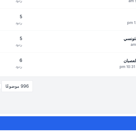
ردود
5
ردود
5
تونسي
ردود
6
عصبان
ردود
996 موضوعًا