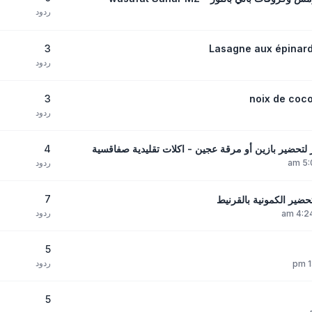
ردود
3
ردود
3
ردود
4
لتحضير بازين أو مرقة عجين - اكلات تقليدية صفاقسية
ردود
7
ضير الكمونية بالقرنيط
ردود
5
ردود
5