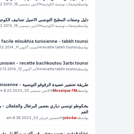
بواسطة
وصفات تونسية الكوجينة
»
الاثنين ديسمبر 16, 2013 1:42 am
دليل وصفات المطبخ التونسي الاصيل تصانيف الكوجين
بواسطة
وصفات تونسية الكوجينة
»
الاثنين ديسمبر 16, 2013 1:32 am
 facile mloukhia tunisienne - tabkh tounsi
بواسطة
recette tabkh tounsi
»
السبت أكتوبر 11, 2014 2:52 am
 tunisien - recette bachkoutou 3arbi tounsi
بواسطة
recette tabkh tounsi
»
الأحد أكتوبر 12, 2014 2:13 am
طريقة تحضير عصيدة الزقوقو التونسية - Recette Assida Zgougou tunisienne
بواسطة
Mosaïque FM
»
الاثنين سبتمبر 25, 2023 8:25 am
بشكوطو تونسي دياري بعصير البرتقال والجلجلان - 
الفم
بواسطة
jobs4ar
»
الخميس فبراير 23, 2023 8:38 am
عشاء قمقوم : حوت محشي في الفرن و كلامار مقرمش وكروفات ب