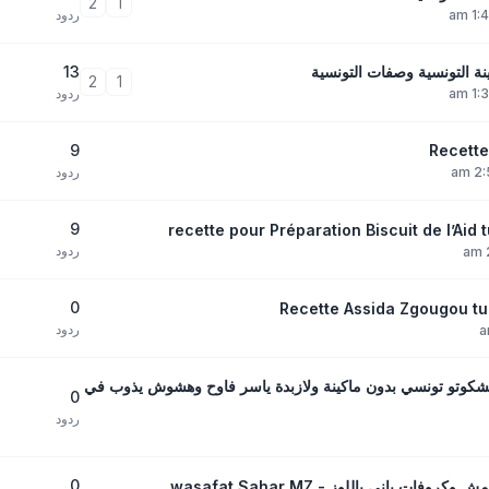
2
1
ردود
13
ة التونسية وصفات التونسية
2
1
ردود
9
Recette
ردود
9
recette pour Préparation Biscuit de l’Aid
ردود
0
ردود
بشكوتو تونسي بدون ماكينة ولازبدة ياسر فاوح وهشوش يذوب في
0
ردود
0
اني باللوز - wasafat Sahar MZ