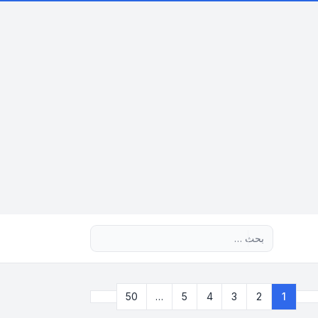
بحث متقدم
التالي
50
…
5
4
3
2
1
صفحة
1
من
50