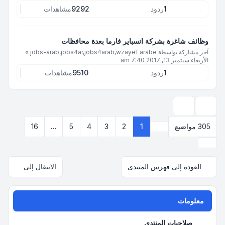
1
ردود
9292
مشاهدات
وظائف شاغرة بشركة انسباير فارما بعدة محافظات
آخر مشاركة بواسطة
jobs-arab,jobs4ar,jobs4arab,wzayef arabe
»
الأربعاء سبتمبر 13, 2017 7:40 am
1
ردود
9510
مشاهدات
خيارات العرض والترتيب
305 مواضيع
1
2
3
4
5
…
16
صفحة
1
من
16
التالي
العودة إلى فهرس المنتدى
الانتقال إلى
معلومات
صلاحيات المنتدى