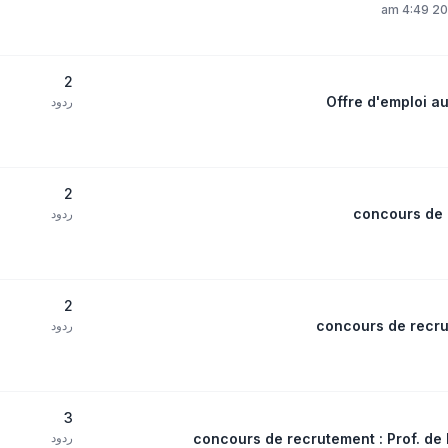
2
Offre d'emploi a
ردود
2
concours de 
ردود
2
concours de recru
ردود
3
concours de recrutement : Prof. de
ردود