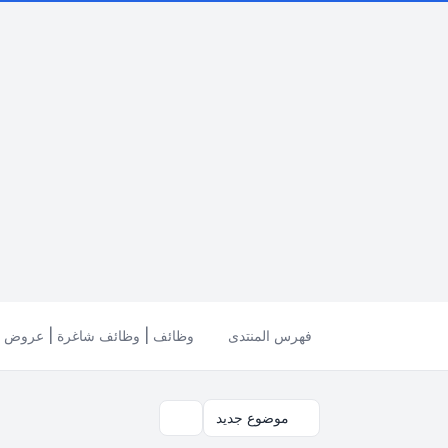
فهرس المنتدى
وظائف | وظائف شاغرة | عروض ال
موضوع جديد
بحث