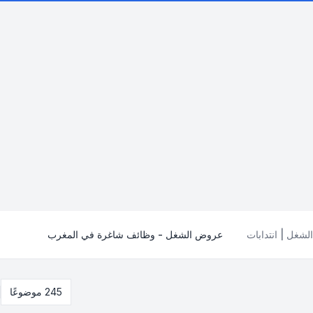
شغل | انتدابات
عروض الشغل - وظائف شاغرة في المغرب
245 موضوعًا