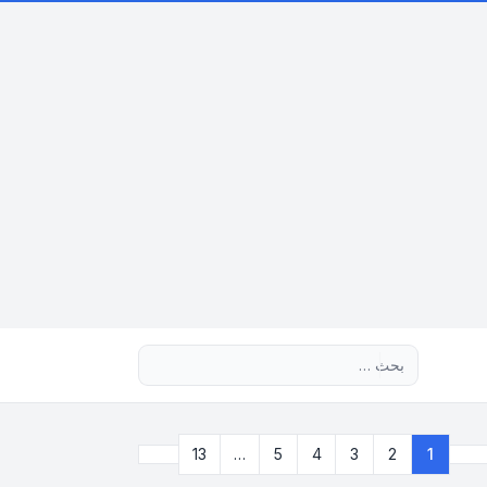
بحث متقدم
التالي
13
…
5
4
3
2
1
صفحة
1
من
13