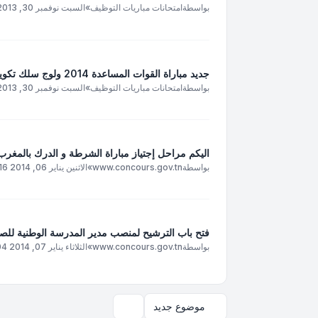
بواسطة
امتحانات مباريات التوظيف
»
السبت نوفمبر 30, 2013 2:52 pm
جديد مباراة القوات المساعدة 2014 ولوج سلك تكوين تلاميذ مساعدين (ضباط الصف)
بواسطة
امتحانات مباريات التوظيف
»
السبت نوفمبر 30, 2013 2:51 pm
اليكم مراحل إجتياز مباراة الشرطة و الدرك بالمغرب
بواسطة
www.concours.gov.tn
»
الاثنين يناير 06, 2014 6:16 am
فتح باب الترشيح لمنصب مدير المدرسة الوطنية للص
بواسطة
www.concours.gov.tn
»
الثلاثاء يناير 07, 2014 5:04 am
موضوع جديد
خيارات العرض والترتيب