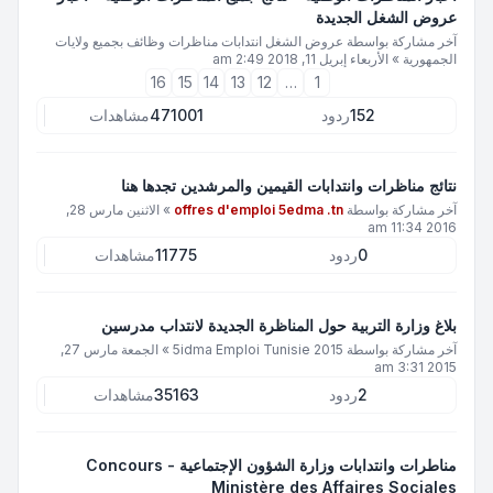
عروض الشغل الجديدة
آخر مشاركة بواسطة
عروض الشغل انتدابات مناظرات وظائف بجميع ولايات
الجمهورية
»
الأربعاء إبريل 11, 2018 2:49 am
16
15
14
13
12
…
1
152
ردود
471001
مشاهدات
نتائج مناظرات وانتدابات القيمين والمرشدين تجدها هنا
آخر مشاركة بواسطة
offres d'emploi 5edma .tn
»
الاثنين مارس 28,
2016 11:34 am
0
ردود
11775
مشاهدات
بلاغ وزارة التربية حول المناظرة الجديدة لانتداب مدرسين
آخر مشاركة بواسطة
5idma Emploi Tunisie 2015
»
الجمعة مارس 27,
2015 3:31 am
2
ردود
35163
مشاهدات
مناطرات وانتدابات وزارة الشؤون الإجتماعية - Concours
Ministère des Affaires Sociales