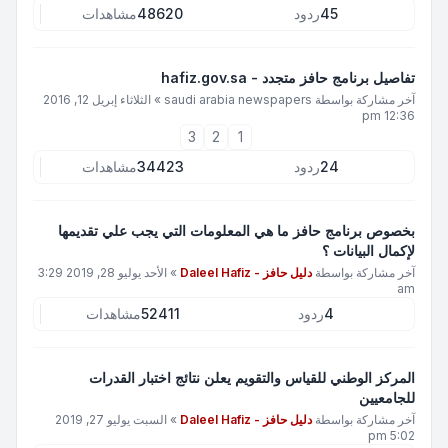
45
ردود
48620
مشاهدات
تفاصيل برنامج حافز متجدد - hafiz.gov.sa
آخر مشاركة بواسطة
saudi arabia newspapers
»
الثلاثاء إبريل 12, 2016
12:36 pm
3
2
1
24
ردود
34423
مشاهدات
بخصوص برنامج حافز ما هي المعلومات التي يجب علي تقديمها
لإكمال البيانات ؟
آخر مشاركة بواسطة
دليل حافز - Daleel Hafiz
»
الأحد يوليو 28, 2019 3:29
am
4
ردود
52411
مشاهدات
المركز الوطني للقياس والتقويم يعلن نتائج اختبار القدرات
للجامعيين
آخر مشاركة بواسطة
دليل حافز - Daleel Hafiz
»
السبت يوليو 27, 2019
5:02 pm