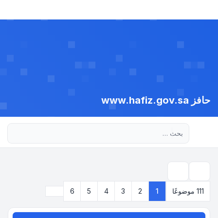
حافز www.hafiz.gov.sa
بحث متقدم
بحث
التالي
111 موضوعًا
1
2
3
4
5
6