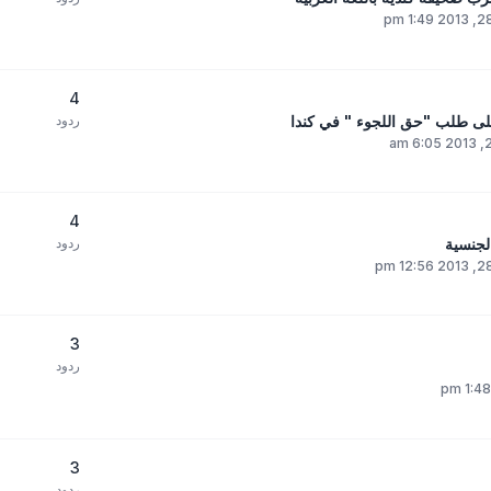
4
 على طلب "حق اللجوء " في كندا
ردود
4
لجنسية
ردود
3
ردود
3
ردود