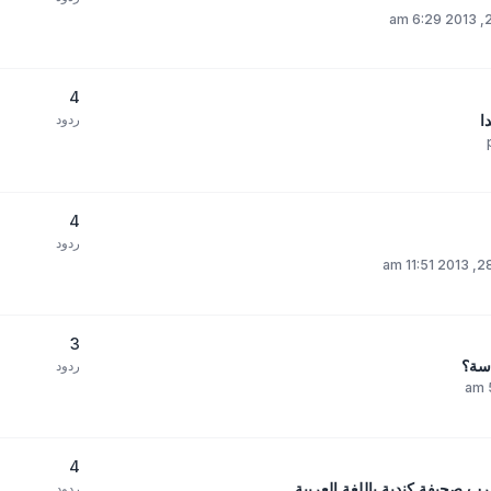
4
ا
ردود
4
ردود
3
اسة؟
ردود
4
عرب صحيفة كندية باللغة العربية
ردود