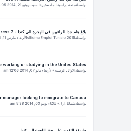
بواسطة
منحة دراسية الماجستير
»
السبت يونيو 21, 2014 5:05 am
بلاغ هام جدا للراغبين في الهجرة الى كندا - Entrée Express 2
بواسطة
5idma Emploi Tunisie 2015
»
الأربعاء مارس 11, 2015 2:50 am
e working or studying in the United States
بواسطة
الاوائل الوطنية
»
الأربعاء مايو 07, 2014 12:06 am
r manager looking to mmigrate to Canada
بواسطة
شمائل ازل
»
الثلاثاء يونيو 03, 2014 5:38 am
طريقة التقديم على حق اللجوء الى كندا