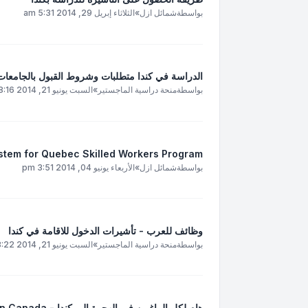
بواسطة
شمائل ازل
»
الثلاثاء إبريل 29, 2014 5:31 am
الدراسة في كندا متطلبات وشروط القبول بالجامعات 
بواسطة
منحة دراسية الماجستير
»
السبت يونيو 21, 2014 8:16 am
stem for Quebec Skilled Workers Program
بواسطة
شمائل ازل
»
الأربعاء يونيو 04, 2014 3:51 pm
وظائف للعرب - تأشيرات الدخول للاقامة في كندا
بواسطة
منحة دراسية الماجستير
»
السبت يونيو 21, 2014 8:22 am
هام لكل الراغبين في الهجرة الى كندا - Immigration Canada