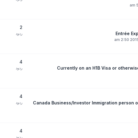
2
ردود
4
Currently on an H1B Visa or otherwis
ردود
4
Canada Business/Investor Immigration person o
ردود
4
ردود