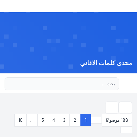
منتدى كلمات الاغاني
بحث متقدم
بحث
188 موضوعًا
1
2
3
4
5
…
10
صفحة
1
من
10
التالي