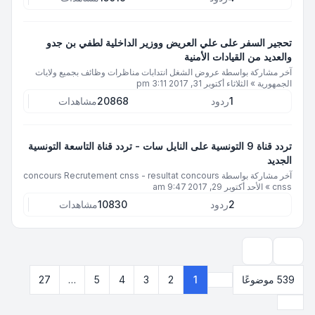
تحجير السفر على علي العريض ووزير الداخلية لطفي بن جدو
والعديد من القيادات الأمنية
آخر مشاركة بواسطة
عروض الشغل انتدابات مناظرات وظائف بجميع ولايات
الجمهورية
»
الثلاثاء أكتوبر 31, 2017 3:11 pm
1
ردود
20868
مشاهدات
تردد قناة 9 التونسية على النايل سات - تردد قناة التاسعة التونسية
الجديد
آخر مشاركة بواسطة
concours Recrutement cnss - resultat concours
cnss
»
الأحد أكتوبر 29, 2017 9:47 am
2
ردود
10830
مشاهدات
خيارات العرض والترتيب
539 موضوعًا
1
2
3
4
5
…
27
صفحة
1
من
27
التالي