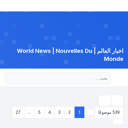
اخبار العالم | World News | Nouvelles Du
Monde
بحث متقدم
بحث
539 موضوعًا
1
2
3
4
5
…
27
صفحة
1
من
27
التالي