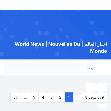
اخبار العالم | World News | Nouvelles Du
Monde
بحث متقدم
بحث
539 موضوعًا
1
2
3
4
5
…
27
صفحة
1
من
27
التالي