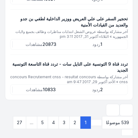
تحجير السفر على علي العريض ووزير الداخلية لطفي بن جدو
والعديد من القيادات الأمنية
آخر مشاركة بواسطة
عروض الشغل انتدابات مناظرات وظائف بجميع ولايات
الجمهورية
»
الثلاثاء أكتوبر 31, 2017 3:11 pm
1
ردود
20873
مشاهدات
تردد قناة 9 التونسية على النايل سات - تردد قناة التاسعة التونسية
الجديد
آخر مشاركة بواسطة
concours Recrutement cnss - resultat concours
cnss
»
الأحد أكتوبر 29, 2017 9:47 am
2
ردود
10833
مشاهدات
خيارات العرض والترتيب
539 موضوعًا
1
2
3
4
5
…
27
صفحة
1
من
27
التالي