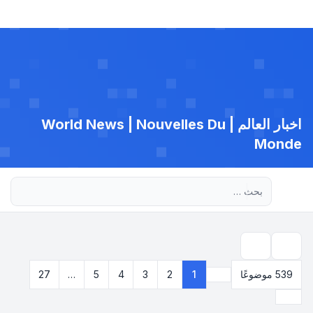
اخبار العالم | World News | Nouvelles Du
Monde
بحث متقدم
بحث
539 موضوعًا
1
2
3
4
5
…
27
صفحة
1
من
27
التالي