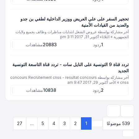
تحجير السفر على علي العريض ووزير الداخلية لطفي بن جدو
والعديد من القيادات الأمنية
آخر مشاركة بواسطة
عروض الشغل انتدابات مناظرات وظائف بجميع ولايات
الجمهورية
»
الثلاثاء أكتوبر 31, 2017 3:11 pm
1
ردود
20883
مشاهدات
تردد قناة 9 التونسية على النايل سات - تردد قناة التاسعة التونسية
الجديد
آخر مشاركة بواسطة
concours Recrutement cnss - resultat concours
cnss
»
الأحد أكتوبر 29, 2017 9:47 am
2
ردود
10838
مشاهدات
خيارات العرض والترتيب
539 موضوعًا
1
2
3
4
5
…
27
صفحة
1
من
27
التالي