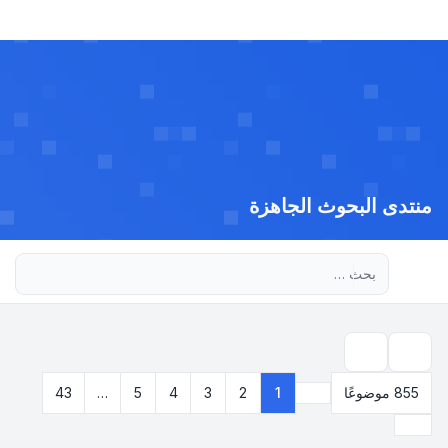
منتدى البحوث الجاهزة
بحث متقدم
بحث
855 موضوعًا
1
2
3
4
5
…
43
صفحة
1
من
43
التالي