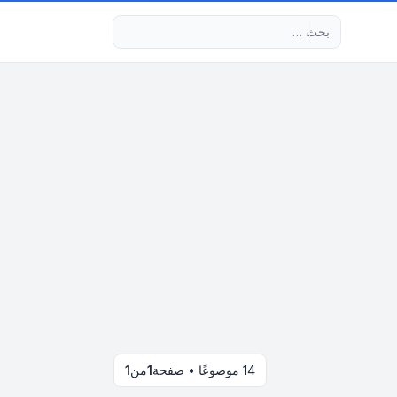
بحث متقدم
14 موضوعًا • صفحة
1
من
1