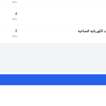
ردود
4
ردود
2
لكهربائية الصناعية
ردود