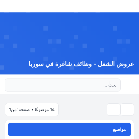
عروض الشغل - وظائف شاغرة في سوريا
بحث متقدم
14 موضوعًا • صفحة
1
من
1
بحث
مواضيع