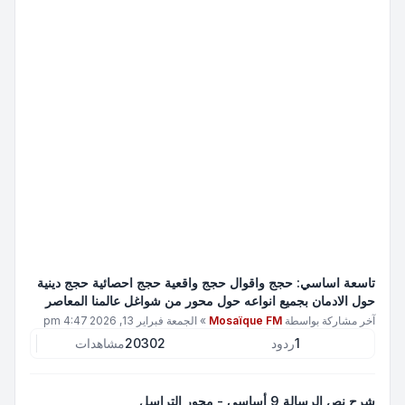
تاسعة اساسي: حجج واقوال حجج واقعية حجج احصائية حجج دينية
حول الادمان بجميع انواعه حول محور من شواغل عالمنا المعاصر
آخر مشاركة بواسطة
Mosaïque FM
»
الجمعة فبراير 13, 2026 4:47 pm
1
ردود
20302
مشاهدات
شرح نص الرسالة 9 أساسي - محور التراسل