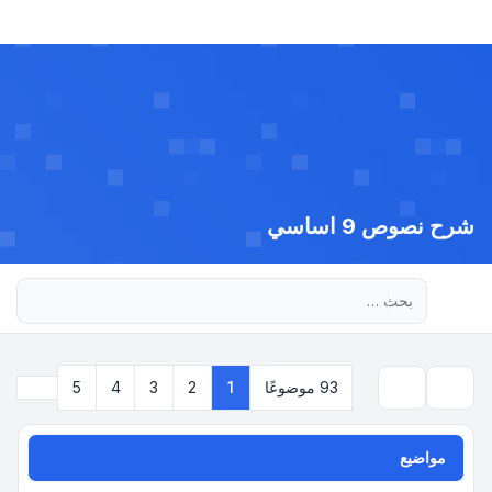
شرح نصوص 9 اساسي
بحث متقدم
التالي
93 موضوعًا
1
2
3
4
5
بحث
مواضيع