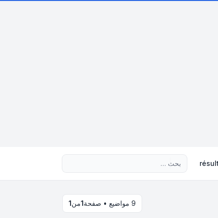
بحث متقدم
résul
9 مواضيع • صفحة
1
من
1