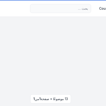
بحث متقدم
Cour
13 موضوعًا • صفحة
1
من
1