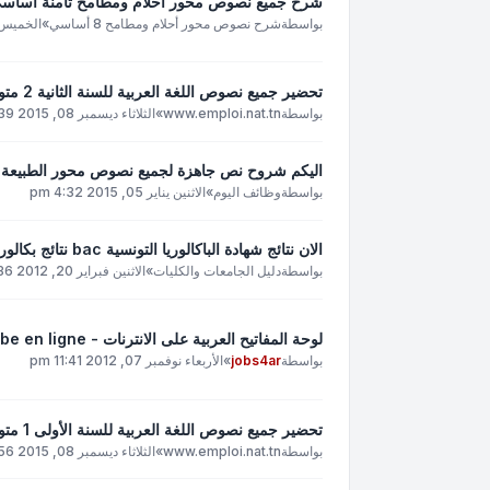
شرح جميع نصوص محور أحلام ومطامح ثامنة أساسي - م
بواسطة
شرح نصوص محور أحلام ومطامح 8 أساسي
»
الخميس أكتوبر 9
تحضير جميع نصوص اللغة العربية للسنة الثانية 2 متوسط جميع دروس اللغة العربية 2 متوسط
بواسطة
www.emploi.nat.tn
»
الثلاثاء ديسمبر 08, 2015 7:39 pm
اليكم شروح نص جاهزة لجميع نصوص محور الطبيعة ل
بواسطة
وظائف اليوم
»
الاثنين يناير 05, 2015 4:32 pm
الان نتائج شهادة الباكالوريا التونسية bac نتائج بكالوريا Résultats bac Tunisie 2017
بواسطة
دليل الجامعات والكليات
»
الاثنين فبراير 20, 2012 6:36 am
لوحة المفاتيح العربية على الانترنات - Arabic keyboard - Clavier arabe en ligne
بواسطة
jobs4ar
»
الأربعاء نوفمبر 07, 2012 11:41 pm
تحضير جميع نصوص اللغة العربية للسنة الأولى 1 متوسط جميع دروس اللغة العربية 1 متوسط
بواسطة
www.emploi.nat.tn
»
الثلاثاء ديسمبر 08, 2015 7:56 pm