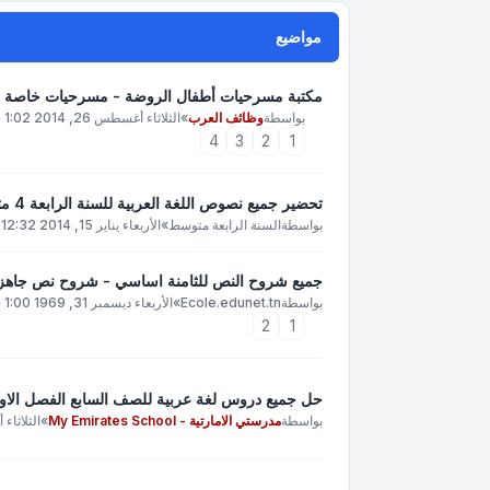
مواضيع
مكتبة مسرحيات أطفال الروضة - مسرحيات خاصة بر
بواسطة
وظائف العرب
»
الثلاثاء أغسطس 26, 2014 1:02 pm
4
3
2
1
تحضير جميع نصوص اللغة العربية للسنة الرابعة 4 متوسط جميع دروس اللغة العربية
بواسطة
السنة الرابعة متوسط
»
الأربعاء يناير 15, 2014 12:32 pm
جميع شروح النص للثامنة اساسي - شروح نص جاهزة للثا
بواسطة
Ecole.edunet.tn
»
الأربعاء ديسمبر 31, 1969 1:00 pm
2
1
حل جميع دروس لغة عربية للصف السابع الفصل الاول م
بواسطة
مدرستي الامارتية - My Emirates School
»
الثلاثاء أغسطس