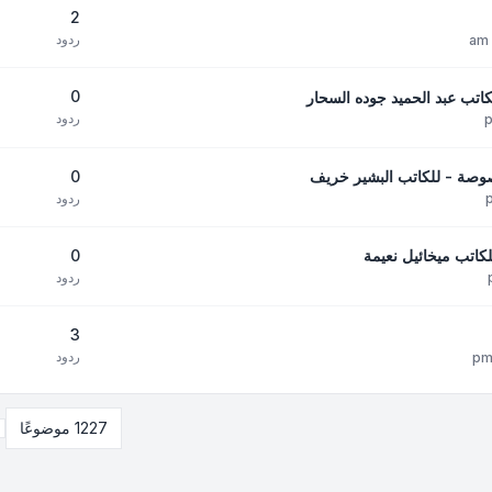
2
ردود
0
اتب عبد الحميد جوده السحار
ردود
0
صوصة - للكاتب البشير خريف
ردود
0
اتب ميخائيل نعيمة
ردود
3
ردود
1227 موضوعًا