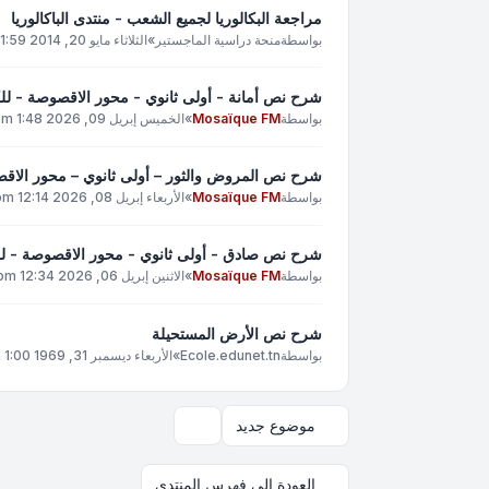
مراجعة البكالوريا لجميع الشعب - منتدى الباكالوريا
بواسطة
منحة دراسية الماجستير
»
الثلاثاء مايو 20, 2014 1:59 am
شرح نص أمانة - أولى ثانوي - محور الاقصوصة - للك
بواسطة
Mosaïque FM
»
الخميس إبريل 09, 2026 1:48 pm
شرح نص المروض والثور – أولى ثانوي – محور الاق
بواسطة
Mosaïque FM
»
الأربعاء إبريل 08, 2026 12:14 pm
شرح نص صادق - أولى ثانوي - محور الاقصوصة - للك
بواسطة
Mosaïque FM
»
الاثنين إبريل 06, 2026 12:34 pm
شرح نص الأرض المستحيلة
بواسطة
Ecole.edunet.tn
»
الأربعاء ديسمبر 31, 1969 1:00 pm
موضوع جديد
خيارات العرض والترتيب
العودة إلى فهرس المنتدى