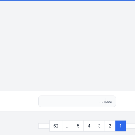
بحث متقدم
التالي
62
…
5
4
3
2
1
صفحة
1
من
62