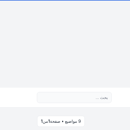
بحث متقدم
9 مواضيع • صفحة
1
من
1