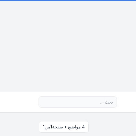
بحث متقدم
4 مواضيع • صفحة
1
من
1