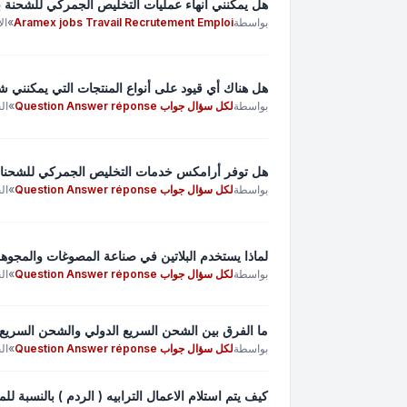
هل يمكنني انهاء عمليات التخليص الجمركي للشحنة
بواسطة
Aramex jobs Travail Recrutement Emploi
»
الاثن
هل هناك أي قيود على أنواع المنتجات التي يمكنني شحنها؟ | sporteur express
بواسطة
لكل سؤال جواب Question Answer réponse
»
الجمع
هل توفر أرامكس خدمات التخليص الجمركي للشحنات؟ | Transporteur express
بواسطة
لكل سؤال جواب Question Answer réponse
»
الجمع
لماذا يستخدم البلاتين في صناعة المصوغات والمج
بواسطة
لكل سؤال جواب Question Answer réponse
»
الخم
ما الفرق بين الشحن السريع الدولي والشحن السريع المحلي؟ | teur express
بواسطة
لكل سؤال جواب Question Answer réponse
»
الجمع
كيف يتم استلام الاعمال الترابيه ( الردم ) بالنسبة