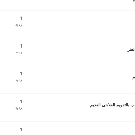
1
ردود
1
لعنز
ردود
1
م
ردود
1
ب بالتقويم الفلاحي القديم
ردود
1