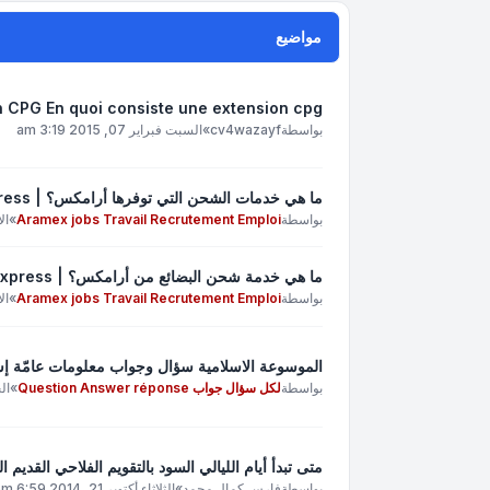
مواضيع
n CPG En quoi consiste une extension cpg
بواسطة
cv4wazayf
»
السبت فبراير 07, 2015 3:19 am
ما هي خدمات الشحن التي توفرها أرامكس؟ | Aramex Transporteur express
بواسطة
Aramex jobs Travail Recrutement Emploi
»
الاثن
ما هي خدمة شحن البضائع من أرامكس؟ | Aramex Transporteur express
بواسطة
Aramex jobs Travail Recrutement Emploi
»
الاثن
الموسوعة الاسلامية سؤال وجواب معلومات عامّة إسلام
بواسطة
لكل سؤال جواب Question Answer réponse
»
الجم
متى تبدأ أيام الليالي السود بالتقويم الفلاحي القديم ا
بواسطة
فارس كمال محمد
»
الثلاثاء أكتوبر 21, 2014 6:59 pm