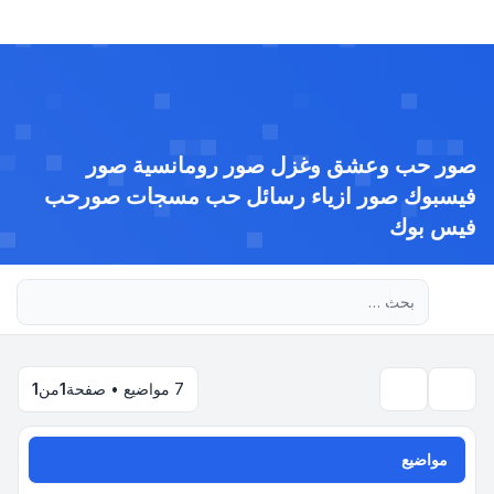
صور حب وعشق وغزل صور رومانسية صور
فيسبوك صور ازياء رسائل حب مسجات صورحب
فيس بوك
بحث متقدم
7 مواضيع • صفحة
1
من
1
بحث
مواضيع