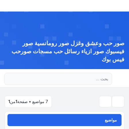
صور حب وعشق وغزل صور رومانسية صور
فيسبوك صور ازياء رسائل حب مسجات صورحب
فيس بوك
بحث متقدم
7 مواضيع • صفحة
1
من
1
بحث
مواضيع