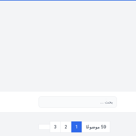
بحث متقدم
التالي
59 موضوعًا
1
2
3