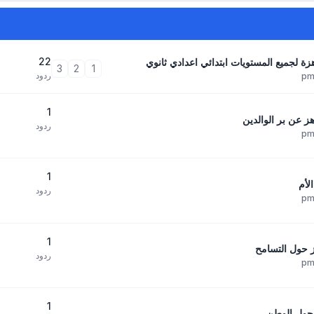
22
زة لجميع المستويات ابتدائي اعدادي ثانوي
3
2
1
ردود
1
هز عن بر الوالدين
ردود
1
لأم
ردود
1
ز حول التسامح
ردود
1
 حول الوطن