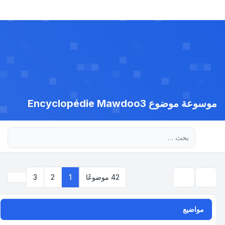
موسوعة موضوع Encyclopédie Mawdoo3
بحث متقدم
التالي
42 موضوعًا
1
2
3
بحث
مواضيع