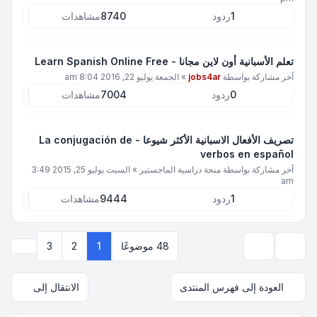
1
ردود
8740
مشاهدات
تعلم الأسبانية أون لاين مجانا - Learn Spanish Online Free‎
آخر مشاركة بواسطة
jobs4ar
»
الجمعة يوليو 22, 2016 8:04 am
0
ردود
7004
مشاهدات
تصريف الأفعال الاسبانية الأكثر شيوعا - La conjugación de
verbos en español
آخر مشاركة بواسطة
منحة دراسية الماجستير
»
السبت يوليو 25, 2015 3:49
am
1
ردود
9444
مشاهدات
التالي
48 موضوعًا
1
2
3
خيارات العرض والترتيب
العودة إلى فهرس المنتدى
الانتقال إلى