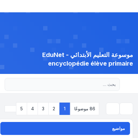
موسوعة التعليم الأبتدائي - EduNet
encyclopédie élève primaire
بحث متقدم
التالي
86 موضوعًا
1
2
3
4
5
بحث
مواضيع