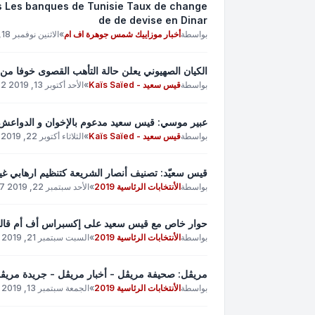
s Les banques de Tunisie Taux de change
de de devise en Dinar
بواسطة
أخبار موزاييك شمس جوهرة اف ام
»
الاثنين نوفمبر 18, 2019 10:41 pm
الكيان الصهيوني يعلن حالة التأهب القصوى خوفا 
بواسطة
قيس سعيد - Kaïs Saïed
»
الأحد أكتوبر 13, 2019 11:22 pm
عبير موسي: قيس سعيد مدعوم بالإخوان و الدواعش و 
بواسطة
قيس سعيد - Kaïs Saïed
»
الثلاثاء أكتوبر 22, 2019 1:44 pm
قيس سعيّد: تصنيف أنصار الشريعة كتنظيم ارهابي غير
بواسطة
الأنتخابات الرئاسية 2019
»
الأحد سبتمبر 22, 2019 9:27 pm
حوار خاص مع قيس سعيد على إكسبراس أف أم قاللكم 
بواسطة
الأنتخابات الرئاسية 2019
»
السبت سبتمبر 21, 2019 4:20 pm
مريڨل: صحيفة مريڨل - أخبار مريڨل - جريدة مريڨل - al Press Mrigel
بواسطة
الأنتخابات الرئاسية 2019
»
الجمعة سبتمبر 13, 2019 3:22 am