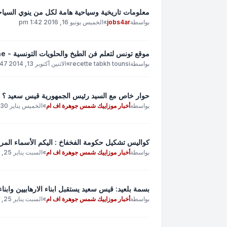
معلومات تاريخية وسياحية هامة لكل من ينوي السيا
بواسطة
jobs4ar
»
الخميس يونيو 16, 2016 1:42 pm
موقع تونس لتعلم فن الطبخ والحلويات التونسية - Tunisia Forums recette cuisine tunisienne
بواسطة
recette tabkh tounsi
»
الاثنين أكتوبر 13, 2014 9:47 am
حوار خاص مع السيد رئيس الجمهورية قيس سعيد ؟
بواسطة
أخبار موزاييك شمس جوهرة اف ام
»
الخميس يناير 30, 2020 11:21 am
كواليس تشكيل حكومة الفخفاخ : اليكم الأسماء المر
بواسطة
أخبار موزاييك شمس جوهرة اف ام
»
السبت يناير 25, 2020 12:16 pm
بسمة بلعيد: قيس سعيد يستقبل ابناء الارهابيين وابن
بواسطة
أخبار موزاييك شمس جوهرة اف ام
»
السبت يناير 25, 2020 10:28 am