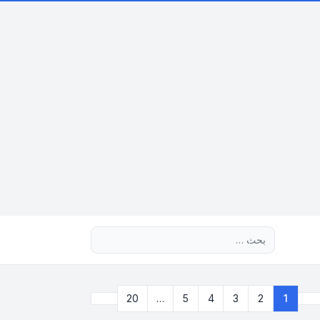
بحث متقدم
التالي
20
…
5
4
3
2
1
صفحة
1
من
20