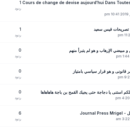
1
Cours de change de devise aujourd'hui Dans Toute
ردود
1
من تصريحات قيس سعيد
ردود
0
مبيضي الإرهاب و هو لم يتبرأ منهم
ردود
0
 قانونى و هو قرار سياسي بامتياز
ردود
0
استنى يا دجاجة حتى يجيك القمح بن باجة هاهاهاها
ردود
6
Journ
ردود