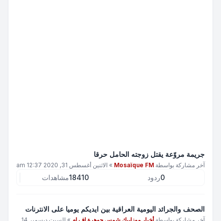
جريمة مروّعة يقتل زوجته الحامل حرقا
آخر مشاركة بواسطة
Mosaïque FM
»
الاثنين أغسطس 31, 2020 12:37 am
0
ردود
18410
مشاهدات
الصحف والجرائد اليومية العراقية بين ايديكم يوميا على الانترنات
آخر مشاركة بواسطة
أخبار موزاييك شمس جوهرة اف ام
»
السبت ديسمبر 14,