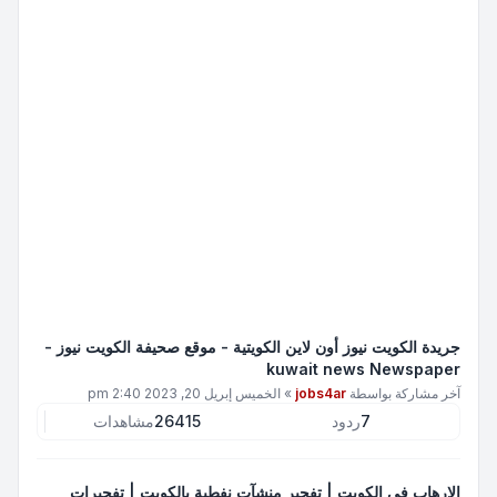
جريدة الكويت نيوز أون لاين الكويتية - موقع صحيفة الكويت نيوز -
kuwait news Newspaper
آخر مشاركة بواسطة
jobs4ar
»
الخميس إبريل 20, 2023 2:40 pm
7
ردود
26415
مشاهدات
الارهاب في الكويت | تفجير منشآت نفطية بالكويت | تفجيرات