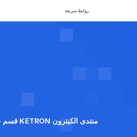
روابط سريعة
منتدى الكيترون KETRON قسم جميع اورغات الكيترون