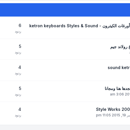
6
ketron keyboards Styles &
ردود
5
 رولاند جيم
ردود
4
ردود
5
دها هنا ومجانا
ردود
4
ردود
11 pm