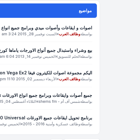
مواضيع
اصوات و ايقاعات وأصوات ميدي وبرامج جميع انواع أورغات الكيترون -  Sound
بواسطة
وظائف العرب
»
السبت نوفمبر 28, 2015 3:24 am
بيع وشراء واستبدال جميع أنواع الاورجات ياماها كورغ
بواسطة
الحلم للتسويق
»
الخميس نوفمبر 14, 2013 6:04 am
اليكم مجموعة اصوات للكيترون فيغا sound ketron Vega Ex2
بواسطة
وظائف العرب
»
الأربعاء ديسمبر 02, 2015 11:10 pm
جميع أصوات وايقاعات وبرامج جميع انواع الاورغات تج
بواسطة
شمس أف أم - shems fm
»
الثلاثاء أغسطس 04, 2015 3:06 am
برنامج تحويل ايقاعات جميع الاورغات Style Works 2000 Universal
بواسطة
وظائف عسكرية وأمنية 2016 - 2015
»
الخميس نوفمبر 19, 2015 :05