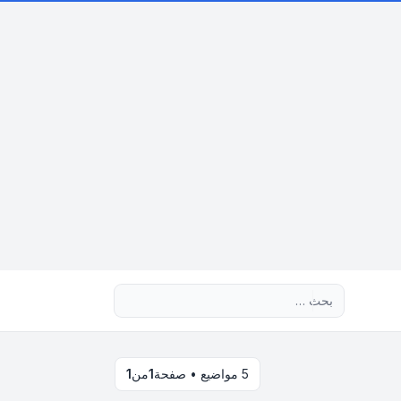
بحث متقدم
5 مواضيع • صفحة
1
من
1