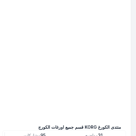
منتدى الكورغ KORG قسم جميع اورغات الكورج
31
مواضيع
95
مشاركات