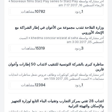
آخر مشاركة بواسطة
Nouveaux films Starz Play series tv Starz Play
»
الأربعاء أغسطس 16, 2017 7:17 am
1
ردود
10782
مشاهدات
وزارة الفلاحة تنتدب مجموعة من الأعوان في إطار الشراكة مع
الإتحاد الأوروبي
آخر مشاركة بواسطة
khedma concour wizarat al saha
»
السبت
أغسطس 05, 2017 3:30 am
3
ردود
15319
مشاهدات
مناظرة كبرى بالشركة التونسية للتنقيب لانتداب 50 إطارات وأعوان
قارين
آخر مشاركة بواسطة
كونكور كونكورات وظائف عروض شعل مناظرات انتدابات
مسابقات
»
السبت أغسطس 05, 2017 1:59 am
1
ردود
12394
مشاهدات
انتداب 28 تقني بمركز التجارب وتقنيات البناء التابع لوزارة التجهيز
والإسكان والتهيئة الترابية
آخر مشاركة بواسطة
كونكور كونكورات وظائف عروض شعل مناظرات انتدابات