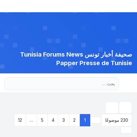
صحيفة أخبار تونس Tunisia Forums News
Papper Presse de Tunisie
بحث متقدم
بحث
230 موضوعًا
1
2
3
4
5
…
12
صفحة
1
من
12
التالي